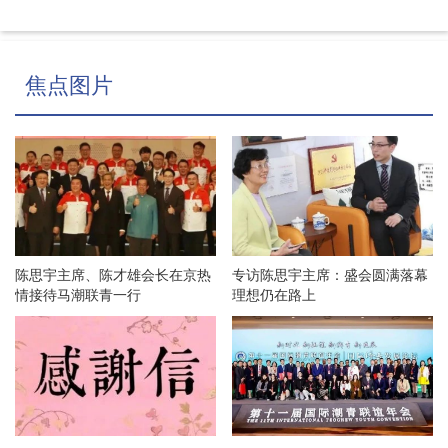
焦点图片
陈思宇主席、陈才雄会长在京热
专访陈思宇主席：盛会圆满落幕
情接待马潮联青一行
理想仍在路上