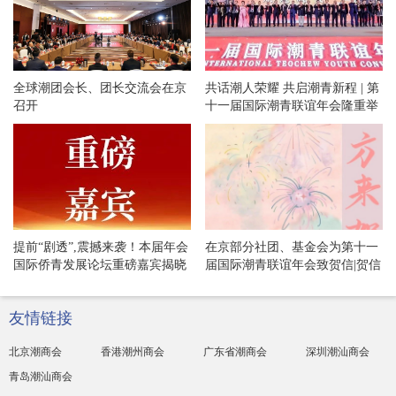
全球潮团会长、团长交流会在京
共话潮人荣耀 共启潮青新程 | 第
召开
十一届国际潮青联谊年会隆重举
办欢迎晚宴和专场文艺晚会！
提前“剧透”,震撼来袭！本届年会
在京部分社团、基金会为第十一
国际侨青发展论坛重磅嘉宾揭晓
届国际潮青联谊年会致贺信|贺信
专辑·54
友情链接
北京潮商会
香港潮州商会
广东省潮商会
深圳潮汕商会
青岛潮汕商会