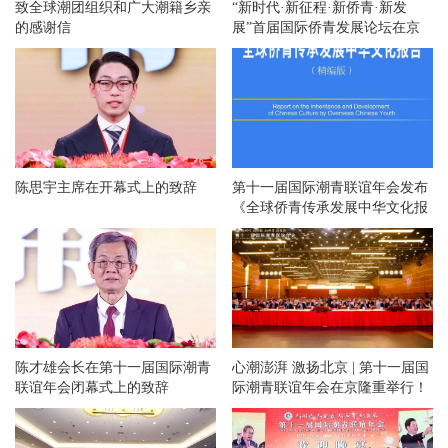
致全球潮团组织和广大潮籍乡亲
“新时代·新征程·新侨青·新发
的感谢信
展”首届国际侨青发展论坛在京
举办
陈思宇主席在开幕式上的致辞
第十一届国际潮青联谊年会发布
《全球侨青传承发展中华文化报
告》
陈才雄会长在第十一届国际潮青
心潮澎湃 激扬北京 | 第十一届国
联谊年会闭幕式上的致辞
际潮青联谊年会在京隆重举行！