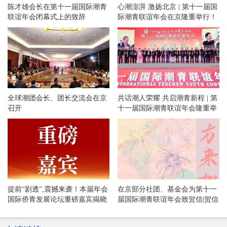
陈才雄会长在第十一届国际潮青
心潮澎湃 激扬北京 | 第十一届国
联谊年会闭幕式上的致辞
际潮青联谊年会在京隆重举行！
全球潮团会长、团长交流会在京
共话潮人荣耀 共启潮青新程 | 第
召开
十一届国际潮青联谊年会隆重举
办欢迎晚宴和专场文艺晚会！
提前“剧透”,震撼来袭！本届年会
在京部分社团、基金会为第十一
国际侨青发展论坛重磅嘉宾揭晓
届国际潮青联谊年会致贺信|贺信
专辑·54