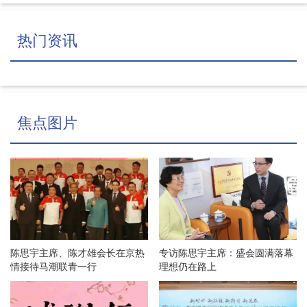
热门资讯
焦点图片
陈思宇主席、陈才雄会长在京热
专访陈思宇主席：盛会圆满落幕
情接待马潮联青一行
理想仍在路上