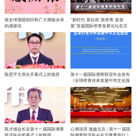
致全球潮团组织和广大潮籍乡亲
“新时代·新征程·新侨青·新发
的感谢信
展”首届国际侨青发展论坛在京
举办
陈思宇主席在开幕式上的致辞
第十一届国际潮青联谊年会发布
《全球侨青传承发展中华文化报
告》
陈才雄会长在第十一届国际潮青
心潮澎湃 激扬北京 | 第十一届国
联谊年会闭幕式上的致辞
际潮青联谊年会在京隆重举行！