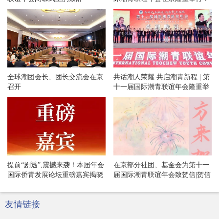
全球潮团会长、团长交流会在京
共话潮人荣耀 共启潮青新程 | 第
召开
十一届国际潮青联谊年会隆重举
办欢迎晚宴和专场文艺晚会！
提前“剧透”,震撼来袭！本届年会
在京部分社团、基金会为第十一
国际侨青发展论坛重磅嘉宾揭晓
届国际潮青联谊年会致贺信|贺信
专辑·54
友情链接