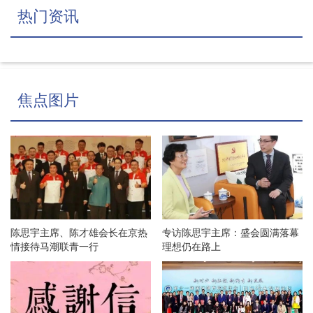
热门资讯
焦点图片
陈思宇主席、陈才雄会长在京热
专访陈思宇主席：盛会圆满落幕
情接待马潮联青一行
理想仍在路上