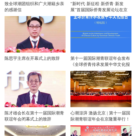
致全球潮团组织和广大潮籍乡亲
“新时代·新征程·新侨青·新发
的感谢信
展”首届国际侨青发展论坛在京
举办
陈思宇主席在开幕式上的致辞
第十一届国际潮青联谊年会发布
《全球侨青传承发展中华文化报
告》
陈才雄会长在第十一届国际潮青
心潮澎湃 激扬北京 | 第十一届国
联谊年会闭幕式上的致辞
际潮青联谊年会在京隆重举行！