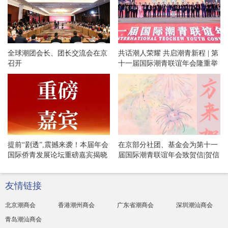
全球潮团会长、团长交流会在京
共话潮人荣耀 共启潮青新程 | 第
召开
十一届国际潮青联谊年会隆重举
办欢迎晚宴和专场文艺晚会！
提前“剧透”,震撼来袭！本届年会
在京部分社团、基金会为第十一
国际侨青发展论坛重磅嘉宾揭晓
届国际潮青联谊年会致贺信|贺信
专辑·54
友情链接
北京潮商会
香港潮州商会
广东省潮商会
深圳潮汕商会
青岛潮汕商会