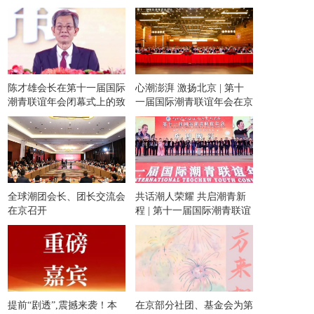
华文化报告》
陈才雄会长在第十一届国际
心潮澎湃 激扬北京 | 第十
潮青联谊年会闭幕式上的致
一届国际潮青联谊年会在京
辞
隆重举行！
全球潮团会长、团长交流会
共话潮人荣耀 共启潮青新
在京召开
程 | 第十一届国际潮青联谊
年会隆重举办欢迎晚宴和专
场文艺晚会！
提前“剧透”,震撼来袭！本
在京部分社团、基金会为第