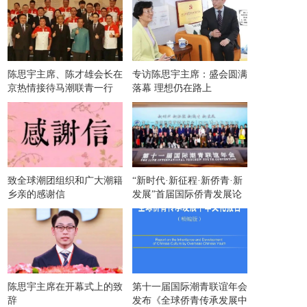
陈思宇主席、陈才雄会长在
专访陈思宇主席：盛会圆满
京热情接待马潮联青一行
落幕 理想仍在路上
致全球潮团组织和广大潮籍
“新时代·新征程·新侨青·新
乡亲的感谢信
发展”首届国际侨青发展论
坛在京举办
陈思宇主席在开幕式上的致
第十一届国际潮青联谊年会
辞
发布《全球侨青传承发展中