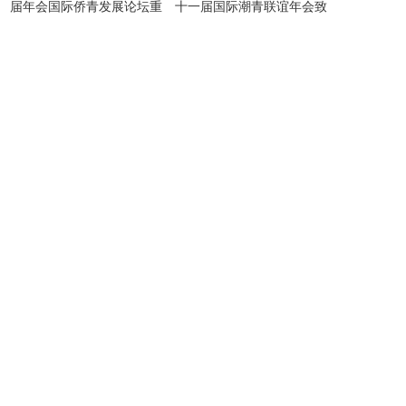
届年会国际侨青发展论坛重
十一届国际潮青联谊年会致
磅嘉宾揭晓
贺信|贺信专辑·54