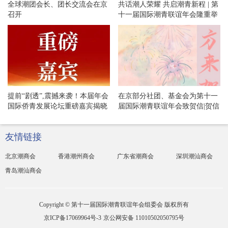
全球潮团会长、团长交流会在京
共话潮人荣耀 共启潮青新程 | 第
召开
十一届国际潮青联谊年会隆重举
办欢迎晚宴和专场文艺晚会！
提前“剧透”,震撼来袭！本届年会
在京部分社团、基金会为第十一
国际侨青发展论坛重磅嘉宾揭晓
届国际潮青联谊年会致贺信|贺信
专辑·54
友情链接
北京潮商会
香港潮州商会
广东省潮商会
深圳潮汕商会
青岛潮汕商会
Copyright © 第十一届国际潮青联谊年会组委会 版权所有
京ICP备17069964号-3
京公网安备 11010502050795号