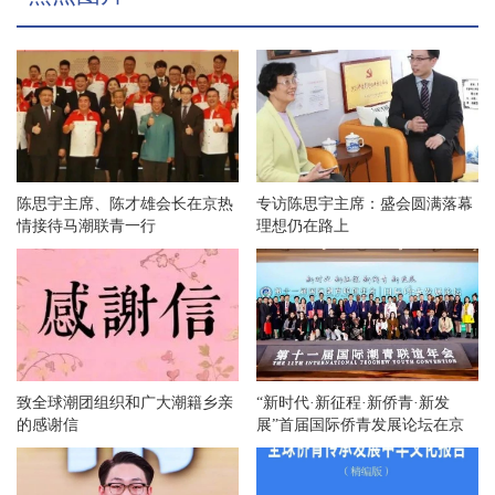
陈思宇主席、陈才雄会长在京热
专访陈思宇主席：盛会圆满落幕
情接待马潮联青一行
理想仍在路上
致全球潮团组织和广大潮籍乡亲
“新时代·新征程·新侨青·新发
的感谢信
展”首届国际侨青发展论坛在京
举办