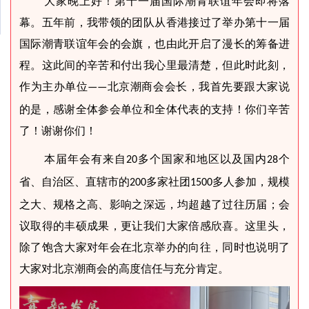
大家晚上好！第十一届国际潮青联谊年会即将落
幕。五年前，我带领的团队从香港接过了举办第十一届
国际潮青联谊年会的会旗，也由此开启了漫长的筹备进
程。这此间的辛苦和付出我心里最清楚，但此时此刻，
作为主办单位
北京潮商会会长，我首先要跟大家说
——
的是，感谢全体参会单位和全体代表的支持！你们辛苦
了！谢谢你们！
本届年会有来自
多个国家和地区以及国内
个
20
28
省、自治区、直辖市的
多家社团
多人参加，规模
200
1500
之大、规格之高、影响之深远，均超越了过往历届；会
议取得的丰硕成果，更让我们大家倍感欣喜。这里头，
除了饱含大家对年会在北京举办的向往，同时也说明了
大家对北京潮商会的高度信任与充分肯定。