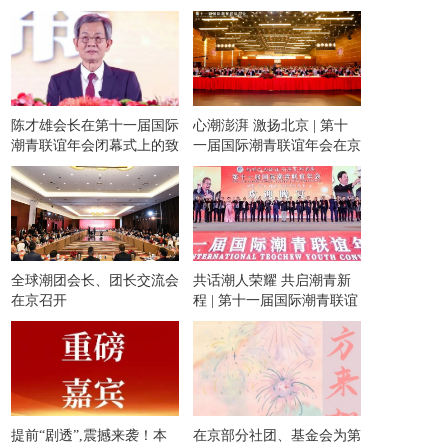
华文化报告》
陈才雄会长在第十一届国际
心潮澎湃 激扬北京 | 第十
潮青联谊年会闭幕式上的致
一届国际潮青联谊年会在京
辞
隆重举行！
全球潮团会长、团长交流会
共话潮人荣耀 共启潮青新
在京召开
程 | 第十一届国际潮青联谊
年会隆重举办欢迎晚宴和专
场文艺晚会！
提前“剧透”,震撼来袭！本
在京部分社团、基金会为第