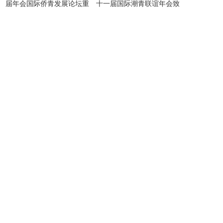
届年会国际侨青发展论坛重
十一届国际潮青联谊年会致
磅嘉宾揭晓
贺信|贺信专辑·54