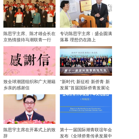
陈思宇主席、陈才雄会长在
专访陈思宇主席：盛会圆满
京热情接待马潮联青一行
落幕 理想仍在路上
致全球潮团组织和广大潮籍
“新时代·新征程·新侨青·新
乡亲的感谢信
发展”首届国际侨青发展论
坛在京举办
陈思宇主席在开幕式上的致
第十一届国际潮青联谊年会
辞
发布《全球侨青传承发展中