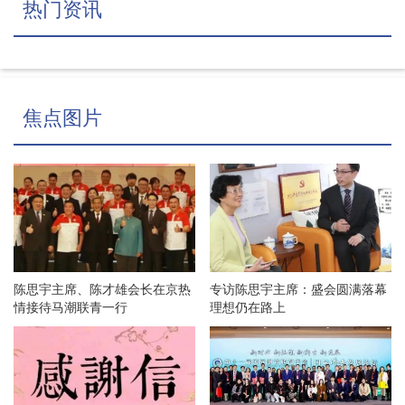
热门资讯
焦点图片
陈思宇主席、陈才雄会长在京热
专访陈思宇主席：盛会圆满落幕
情接待马潮联青一行
理想仍在路上