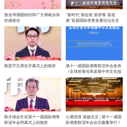
致全球潮团组织和广大潮籍乡亲
“新时代·新征程·新侨青·新发
的感谢信
展”首届国际侨青发展论坛在京
举办
陈思宇主席在开幕式上的致辞
第十一届国际潮青联谊年会发布
《全球侨青传承发展中华文化报
告》
陈才雄会长在第十一届国际潮青
心潮澎湃 激扬北京 | 第十一届国
联谊年会闭幕式上的致辞
际潮青联谊年会在京隆重举行！