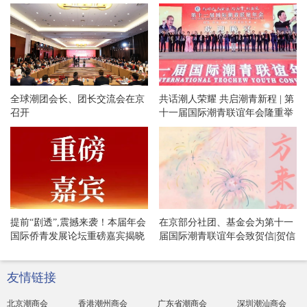
全球潮团会长、团长交流会在京
共话潮人荣耀 共启潮青新程 | 第
召开
十一届国际潮青联谊年会隆重举
办欢迎晚宴和专场文艺晚会！
提前“剧透”,震撼来袭！本届年会
在京部分社团、基金会为第十一
国际侨青发展论坛重磅嘉宾揭晓
届国际潮青联谊年会致贺信|贺信
专辑·54
友情链接
北京潮商会
香港潮州商会
广东省潮商会
深圳潮汕商会