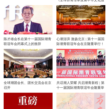
《全球侨青传承发展中华文化报
告》
陈才雄会长在第十一届国际潮青
心潮澎湃 激扬北京 | 第十一届国
联谊年会闭幕式上的致辞
际潮青联谊年会在京隆重举行！
全球潮团会长、团长交流会在京
共话潮人荣耀 共启潮青新程 | 第
召开
十一届国际潮青联谊年会隆重举
办欢迎晚宴和专场文艺晚会！