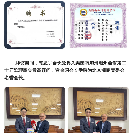
拜访期间，陈思宇会长
受
聘为美国南加州潮州会馆第二
十届监理事会最高顾问，谢金昭会长
受聘为北京潮商青委会
名誉会长。