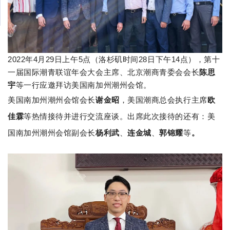
2022年4月29日上午5点（洛杉矶时间28日下午14点），第十
一届国际潮青联谊年会大会主席、北京潮商青委会会长
陈思
宇
等一行应邀拜访美国南加州潮州会馆。
美国南加州潮州会馆会长
谢金昭
，美国潮商总会执行主席
欧
佳霖
等
热情接待并
进行交流座谈。
出席此次接待的还有：
美
国南加州潮州
会馆副会
长
杨利武
、
连金城
、
郭锦耀
等
。