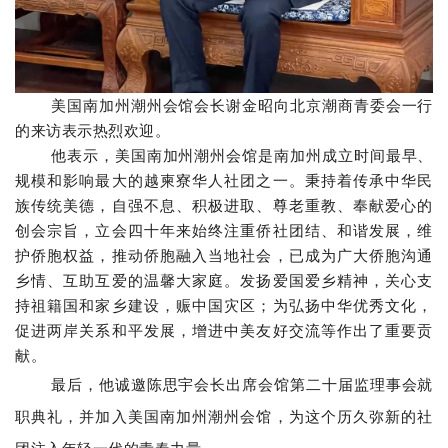
美国南加州潮州会馆会长
谢金昭向北京潮商青委会一行
的来访表示热烈欢迎。
他表示，美国南加州潮州会馆
是南加州成立时间最早、
规模和影响最大的越柬寮华人社团之一。
秉持着
传
承中华民
族传统美德，自强不息、积极进取、尊老重教、奉献爱心
的
创会宗旨，
立会四十
年来
始终
注重侨社团结、和谐发展，维
护侨胞权益，推动侨胞融入当地社会，已成为广大侨胞沟通
乡情、互助互爱的温馨大家庭。
发扬爱国爱乡精神，关心支
持祖籍国和家乡建设，赈中国灾区；
为弘扬中华优秀文化，
促进两岸关系和平发展，增进中美友好交流等作出了重要贡
献。
最后，他诚邀陈思宇会长
出席会馆第二十届监理事会就
职典礼，并
加入
美
国南加
州潮州会馆
，为这个历久弥新的社