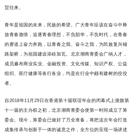
贸往来。
青年是祖国的未来，民族的希望。广大青年应该在奋斗中释
放青春激情，追逐青春理想，不负韶华，不负时代，在青春
的赛道上奋力奔跑，以青春之我、奋斗之我，为民族复兴铺
路架桥，为祖国建设添砖加瓦。北京潮商青委会广纳人才，
成员遍布商业实业、金融投资、文化传媒、知识产权、公益
组织、医疗健康等各行
各业，均是在行业中颇有建树的佼佼
者。
自
2
018年11月29日在香港第十届联谊年会的闭幕式上接旗第
十一届的主办权之初，北京
潮商青委会便第一时间成立了筹
委会。现今，筹委会已做好了万全准备，将把这次年会打造
成集传承与创新于一体的诚意之作，全方位的呈现一场讲述