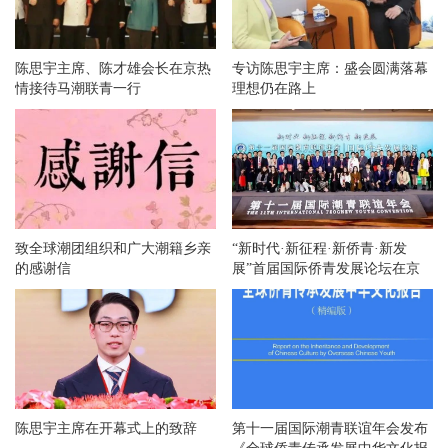
陈思宇主席、陈才雄会长在京热
专访陈思宇主席：盛会圆满落幕
情接待马潮联青一行
理想仍在路上
致全球潮团组织和广大潮籍乡亲
“新时代·新征程·新侨青·新发
的感谢信
展”首届国际侨青发展论坛在京
举办
陈思宇主席在开幕式上的致辞
第十一届国际潮青联谊年会发布