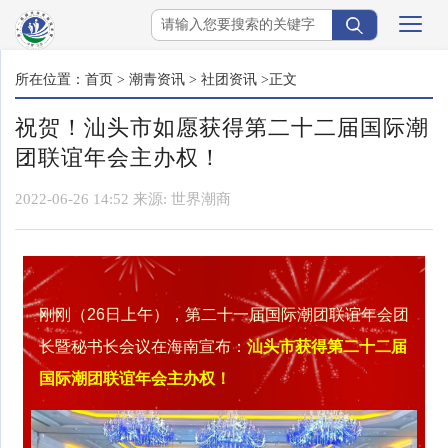
所在位置：
首页
>
潮青资讯
>
社团资讯
>正文
祝贺！汕头市如愿获得第二十二届国际潮
团联谊年会​主办权！
2022-06-26 14:52
来源:
世界潮商
刚刚（26日上午），第二十一届国际潮团联谊年会团
长暨秘书长会议在海南宣布：
汕头市获得第二十二届
国际潮团联谊年会主办权！