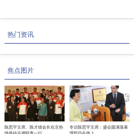
热门资讯
焦点图片
陈思宇主席、陈才雄会长在京热
专访陈思宇主席：盛会圆满落幕
情接待马潮联青一行
理想仍在路上