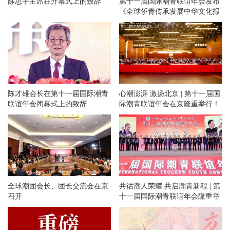
陈思宇主席在开幕式上的致辞
第十一届国际潮青联谊年会发布
《全球侨青传承发展中华文化报
告》
陈才雄会长在第十一届国际潮青
心潮澎湃 激扬北京 | 第十一届国
联谊年会闭幕式上的致辞
际潮青联谊年会在京隆重举行！
全球潮团会长、团长交流会在京
共话潮人荣耀 共启潮青新程 | 第
召开
十一届国际潮青联谊年会隆重举
办欢迎晚宴和专场文艺晚会！