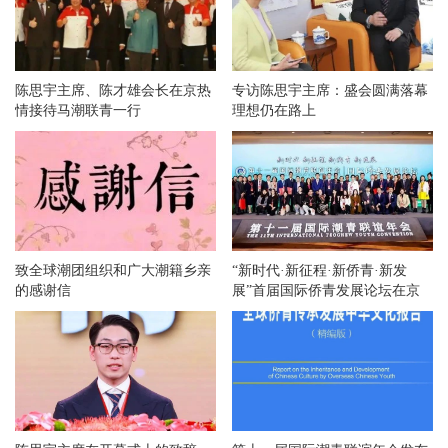
陈思宇主席、陈才雄会长在京热
专访陈思宇主席：盛会圆满落幕
情接待马潮联青一行
理想仍在路上
致全球潮团组织和广大潮籍乡亲
“新时代·新征程·新侨青·新发
的感谢信
展”首届国际侨青发展论坛在京
举办