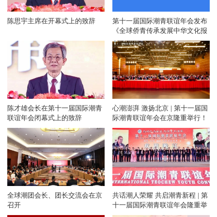
陈思宇主席在开幕式上的致辞
第十一届国际潮青联谊年会发布
《全球侨青传承发展中华文化报
告》
陈才雄会长在第十一届国际潮青
心潮澎湃 激扬北京 | 第十一届国
联谊年会闭幕式上的致辞
际潮青联谊年会在京隆重举行！
全球潮团会长、团长交流会在京
共话潮人荣耀 共启潮青新程 | 第
召开
十一届国际潮青联谊年会隆重举
办欢迎晚宴和专场文艺晚会！