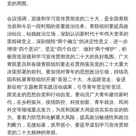
党的周围。
会议强调，迎接和学习宣传贯彻党的二十大，是全国青联
当前和今后一段时期的首要政治任务。
青联组织要提高政
治站位，站稳政治立场，深刻认识新时代十年伟大变革的
里程碑意义，深刻领悟“两个确立”的决定性意义，进一步
增强“四个意识”、坚定“四个自信”、做到“两个维护”，积
极营造迎接和学习宣传贯彻党的二十大的良好氛围。广大
青联委员和各级青联组织要走在贯彻落实党的二十大重大
决策部署的前列。要加强对青年的思想政治引领，持续巩
固和拓展青联组织开展“喜迎二十大、永远跟党走、奋进
新征程”主题教育实践活动成果，引导青年坚定听党话、
跟党走的思想自觉和行动自觉。要动员广大青年建功新时
代，在乡村振兴、疫情防控、科技创新、青年就业、民间
外交等领域重点发力，为党和国家大局提供实实在在的助
力。要着力防范和化解重大风险，提高政治敏感性和政治
判断力，见微知著，抓早抓小。要提早谋划学习宣传贯彻
党的二十大精神的举措。