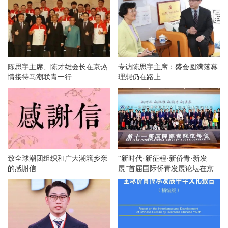
陈思宇主席、陈才雄会长在京热
专访陈思宇主席：盛会圆满落幕
情接待马潮联青一行
理想仍在路上
致全球潮团组织和广大潮籍乡亲
“新时代·新征程·新侨青·新发
的感谢信
展”首届国际侨青发展论坛在京
举办