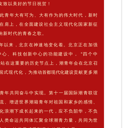
友致以美好的节日祝贺！
此
青年大有可为、大有作为的伟大时代，
新时
在肩上，
在
全面建设社会主义现代化国家新征
响新时代的青春之歌。
北京在神速地变化着。北京正在
加强
多年以来，
中心、科技创新中心的功能建设中，
“四个中
。站在这重要的历史节点上，潮青年会在北京召
国式现代化，为
推动首都现代化建设
贡献更多潮
青年共同奋斗中实现。第十一届国际潮青联谊
流、增进世界潮籍青年对祖国和家乡的感情、
化浪潮下成长起来的一代，应不负韶华，不负
人类命运共同体汇聚全球潮青力量，
共同为世