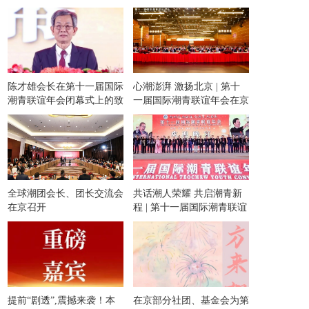
华文化报告》
陈才雄会长在第十一届国际
心潮澎湃 激扬北京 | 第十
潮青联谊年会闭幕式上的致
一届国际潮青联谊年会在京
辞
隆重举行！
全球潮团会长、团长交流会
共话潮人荣耀 共启潮青新
在京召开
程 | 第十一届国际潮青联谊
年会隆重举办欢迎晚宴和专
场文艺晚会！
提前“剧透”,震撼来袭！本
在京部分社团、基金会为第