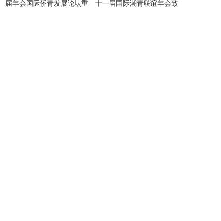
届年会国际侨青发展论坛重
十一届国际潮青联谊年会致
磅嘉宾揭晓
贺信|贺信专辑·54