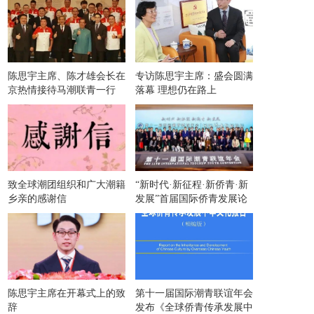
陈思宇主席、陈才雄会长在
专访陈思宇主席：盛会圆满
京热情接待马潮联青一行
落幕 理想仍在路上
致全球潮团组织和广大潮籍
“新时代·新征程·新侨青·新
乡亲的感谢信
发展”首届国际侨青发展论
坛在京举办
陈思宇主席在开幕式上的致
第十一届国际潮青联谊年会
辞
发布《全球侨青传承发展中